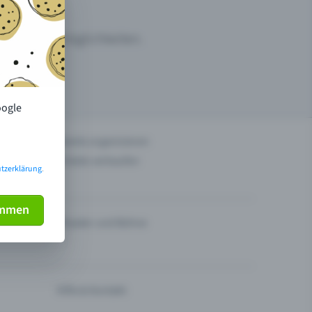
ermarktungsmöglichkeiten.
oogle
n
Events organisieren
Tickets verkaufen
tzerklärung
.
immen
Theater und Bühne
Hilfe & Kontakt