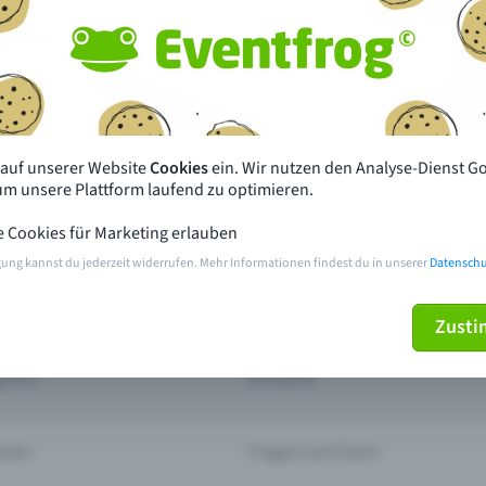
Fehlt dein Event?
 wenigen Klicks hier und profitiere von zusätzlichen V
Event eintragen
 auf unserer Website
Cookies
ein. Wir nutzen den Analyse-Dienst G
 um unsere Plattform laufend zu optimieren.
pdates
Was unterscheidet Eventfrog vo
e Cookies für Marketing erlauben
anderen?
en mit Eventfrog
gung kannst du jederzeit widerrufen. Mehr Informationen findest du in unserer
Datenschu
Preise & Eventmodelle
Zust
deiner Nähe
Partys
orien
Konzerte
rten
Fragen zum Event