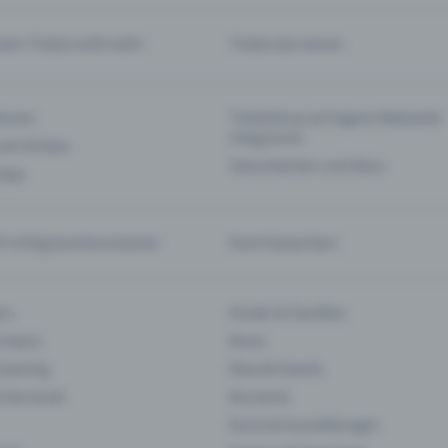
mein Ticket nicht mehr
Ticket stornieren
tionen
Ticketshop auf eigene Webseite
integrieren
 am Einlass
Saisonkarten und Abos
 App
f richtig kommunizieren
Event bewerben
rs
Kinder & Familien
 Impro
Kinos
 Gaming
Klassik-Events
& Karneval
Konzerte
Kunst & Ausstellungen