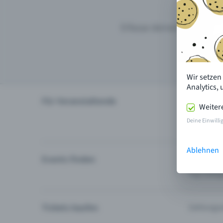
Erfasse deinen Event mit
Wir setzen
Analytics,
Für Veranstaltende
Produktu
Weiter
Event plan
Deine Einwilli
Ablehnen
Events finden
Events in 
Top-Kateg
Tickets kaufen
Zahlungsa