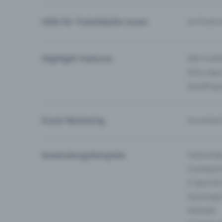
Hilfe für Ticketkäufer:innen
Ich finde 
Highlight Features
Alle Funk
Entry-App
Eventfrog
Event Marketing
Vorverkau
Anwendungsbeispiele
Clubs & Ba
Comedy &
E-Sport &
Fasching 
Festivals