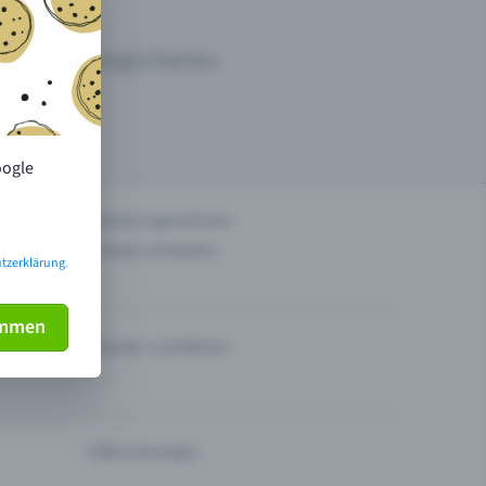
ermarktungsmöglichkeiten.
oogle
n
Events organisieren
Tickets verkaufen
tzerklärung
.
immen
Theater und Bühne
Hilfe & Kontakt