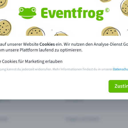
Fehlt dein Event?
 wenigen Klicks hier und profitiere von zusätzlichen V
Event eintragen
 auf unserer Website
Cookies
ein. Wir nutzen den Analyse-Dienst G
 um unsere Plattform laufend zu optimieren.
pdates
Was unterscheidet Eventfrog vo
e Cookies für Marketing erlauben
anderen?
en mit Eventfrog
gung kannst du jederzeit widerrufen. Mehr Informationen findest du in unserer
Datenschu
Preise & Eventmodelle
Zust
deiner Nähe
Partys
orien
Konzerte
rten
Fragen zum Event