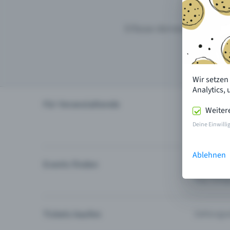
Erfasse deinen Event mit
Wir setzen
Analytics,
Für Veranstaltende
Produktu
Weiter
Event plan
Deine Einwilli
Ablehnen
Events finden
Events in 
Top-Kateg
Tickets kaufen
Zahlungsa