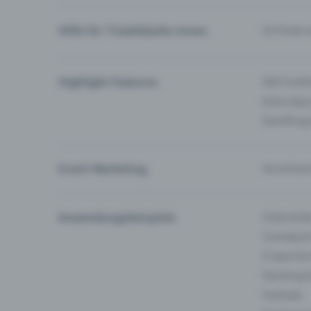
Hilfe für Ticketkäufer:innen
Ich finde 
Highlight Features
Alle Funk
Entry-App
Eventfrog
Event Marketing
Vorverkau
Anwendungsbeispiele
Clubs & Ba
Comedy &
E-Sport &
Fasching 
Festivals