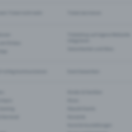
mein Ticket nicht mehr
Ticket stornieren
tionen
Ticketshop auf eigene Webseite
integrieren
 am Einlass
Saisonkarten und Abos
 App
f richtig kommunizieren
Event bewerben
rs
Kinder & Familien
 Impro
Kinos
 Gaming
Klassik-Events
& Karneval
Konzerte
Kunst & Ausstellungen