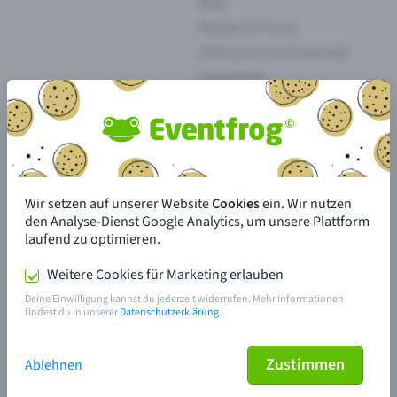
Blog
Medien & Presse
Datenschutz & Sicherheit
Gutscheine
Newsletter
Kooperationen
API-Schnittstellen &
Kalendereinbettung
Wir setzen auf unserer Website
Cookies
ein. Wir nutzen
Tourismus
den Analyse-Dienst Google Analytics, um unsere Plattform
laufend zu optimieren.
Weitere Cookies für Marketing erlauben
Deine Einwilligung kannst du jederzeit widerrufen. Mehr Informationen
findest du in unserer
Datenschutzerklärung
.
Zustimmen
Ablehnen