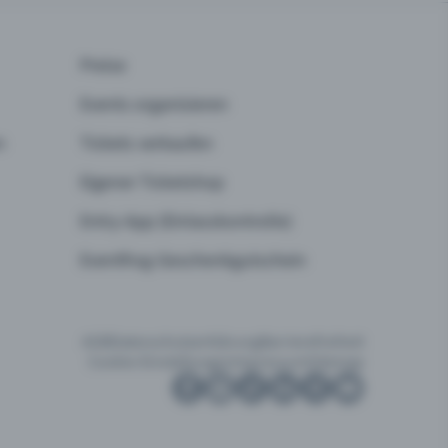
Preise
Events organisieren
n
Tickets verkaufen
Eigener Ticketshop
Entry-App (Einlasskontrolle)
Eventfrog-Geschenkgutschein
AGB
Datenschutzerklärung
Barrierefreiheit
Cookie-Einstellungen
Impressum
Sitemap