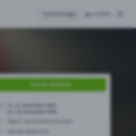
Events ansehen
Fr., 27. November 2026 -
So., 29. November 2026
Beginn: Verschiedene Uhrzeiten
Altstadt, Bülach (CH)