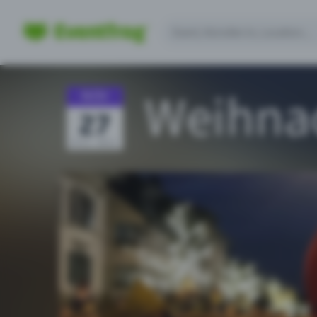
Weihna
NOV
27
27.11. - 29.11.