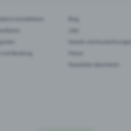
alter:in kontaktieren
Blog
probleme
Jobs
sarten
Awards und Auszeichnunge
 und Beratung
Presse
Newsletter abonnieren