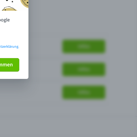
oogle
Infos
tzerklärung
.
immen
Infos
Infos