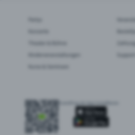
Partys
Veranst
Konzerte
Bestell
Theater & Bühne
Zahlung
Kinderveranstaltungen
Support
Kurse & Seminare
Eventfrog als App installieren