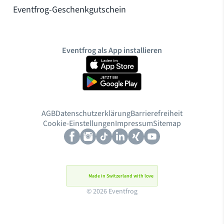
Eventfrog-Geschenkgutschein
Eventfrog als App installieren
AGB
Datenschutzerklärung
Barrierefreiheit
Cookies
Cookie-Einstellungen
Impressum
Sitemap
Weitere Cookies für Marketing erlauben
Deine Einwilligung kannst du jederzeit widerrufen. Mehr Informationen
Made in Switzerland with love
findest du in unserer
Datenschutzerklärung
.
© 2026 Eventfrog
Zustimmen
Ablehnen