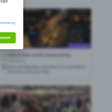
oogle
tzerklärung
.
immen