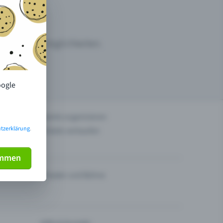
ermarktungsmöglichkeiten.
oogle
n
Events organisieren
tzerklärung
.
Tickets verkaufen
immen
Theater und Bühne