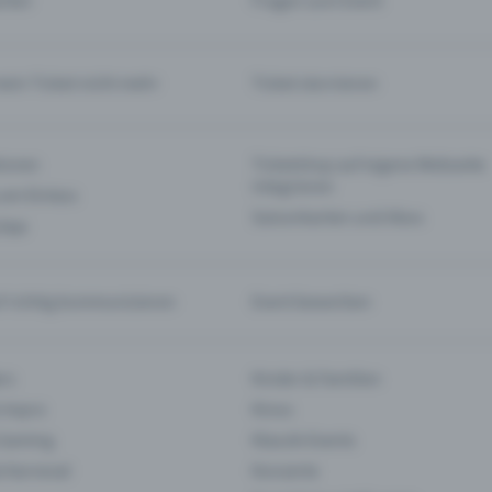
rten
Fragen zum Event
mein Ticket nicht mehr
Ticket stornieren
tionen
Ticketshop auf eigene Webseite
integrieren
 am Einlass
Saisonkarten und Abos
 App
f richtig kommunizieren
Event bewerben
rs
Kinder & Familien
 Impro
Kinos
 Gaming
Klassik-Events
& Karneval
Konzerte