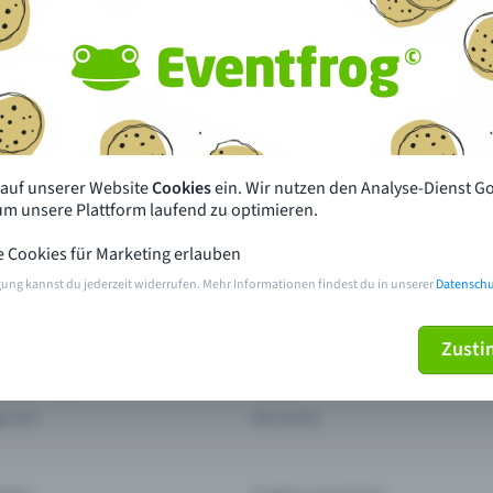
Fehlt dein Event?
 wenigen Klicks hier und profitiere von zusätzlichen V
Event eintragen
 auf unserer Website
Cookies
ein. Wir nutzen den Analyse-Dienst G
 um unsere Plattform laufend zu optimieren.
e Cookies für Marketing erlauben
pdates
Was unterscheidet Eventfrog vo
anderen?
gung kannst du jederzeit widerrufen. Mehr Informationen findest du in unserer
Datenschu
en mit Eventfrog
Preise & Eventmodelle
Zust
deiner Nähe
Partys
orien
Konzerte