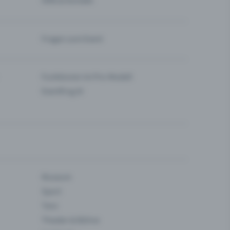
Hilfe & Kontakt
Fragen zum Event
Funktionen im Pro-Modell
Eventfrog AI
Museum
Sport
Tanz
Theater & Bühne