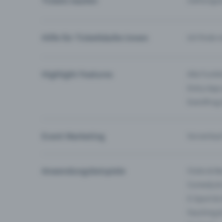
Tickets kaufen
Zahlungsa
Hilfe für Ticketkäufer:innen
Ich finde 
Highlight Features
Alle Funk
Entry-App
Eventfrog
Event Marketing
Vorverkau
Anwendungsbeispiele
Clubs & Ba
Comedy &
E-Sport &
Fasching 